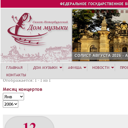
Jump to navigation
ФЕДЕРАЛЬНОЕ ГОСУДАРСТВЕННОЕ 
СОЛИСТ АВГУСТА 2026 -
ГЛАВНАЯ
ДОМ МУЗЫКИ
АФИША
НОВОСТИ
ПРО
КОНТАКТЫ
Отображается: 1 - 1 из 1
Месяц концертов
М
М
е
е
Г
с
с
о
я
я
д
12
ц
ц
к