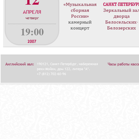
«Музыкальная
САНКТ-ПЕТЕРБУР
о
сборная
Зеркальный за
АПРЕЛЯ
н
России»
дворца
четверг
ц
камерный
Белосельских-
е
19:00
концерт
Белозерских
р
т
2007
о
в
Английский зал:
190121, Санкт-Петербург, набережная
Часы работы касс
реки Мойки, дом 122, литера "А".
+7 (812) 702-60-96