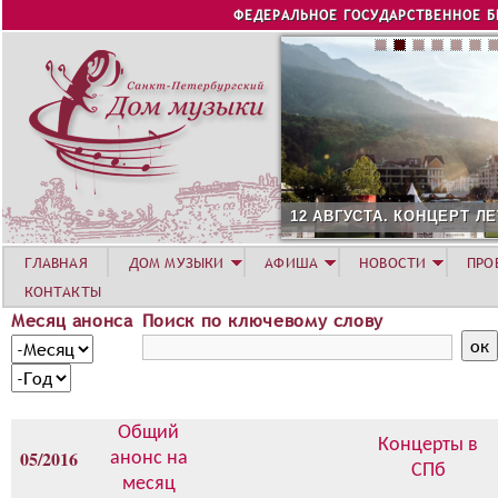
Jump to navigation
ФЕДЕРАЛЬНОЕ ГОСУДАРСТВЕННОЕ 
12 АВГУСТА. КОНЦЕРТ Л
ГЛАВНАЯ
ДОМ МУЗЫКИ
АФИША
НОВОСТИ
ПРО
КОНТАКТЫ
Месяц анонса
Поиск по ключевому слову
М
М
е
е
Г
с
с
о
я
я
д
Общий
ц
ц
Концерты в
05/2016
анонс на
а
СПб
месяц
н