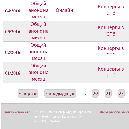
Общий
о
Концерты в
04/2016
анонс на
Онлайн
н
СПб
месяц
с
а
Общий
Концерты в
03/2016
анонс на
СПб
месяц
Общий
Концерты в
02/2016
анонс на
СПб
месяц
Общий
Концерты в
01/2016
анонс на
СПб
месяц
С
« первая
‹ предыдущая
…
20
21
22
Т
Р
Английский зал:
190121, Санкт-Петербург, набережная
Часы работы касс
А
реки Мойки, дом 122, литера "А".
+7 (812) 702-60-96
Н