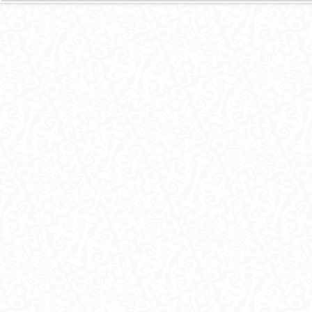
И
Ц
Ы