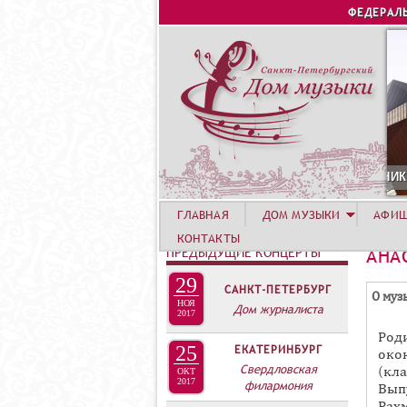
ФЕДЕРАЛ
 АВГУСТА. КОНЦЕРТ УЧАСТНИКОВ ЛЕТНЕЙ АКАДЕМИИ. СИРИ
ГЛАВНАЯ
ДОМ МУЗЫКИ
АФИ
КОНТАКТЫ
ПРЕДЫДУЩИЕ КОНЦЕРТЫ
АНА
29
САНКТ-ПЕТЕРБУРГ
Г
О муз
НОЯ
Дом журналиста
Р
2017
Род
У
25
ЕКАТЕРИНБУРГ
око
П
Свердловская
(кл
ОКТ
2017
П
филармония
Вып
Рах