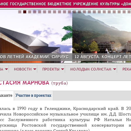
Jump to navigation
ЬНОЕ ГОСУДАРСТВЕННОЕ БЮДЖЕТНОЕ УЧРЕЖДЕНИЕ КУЛЬТУРЫ «ДОМ
УС
12 АВГУСТА. КОНЦЕРТ ЛЕТНЕЙ АКАДЕМИИ. РОЗА ХУТОР
ША
НОВОСТИ
ПРОЕКТЫ
МОЛОДЫМ СОЛИСТАМ
РЕК
СТАСИЯ МАРНОВА
(труба)
(
ыканте
Участие в проектах
а
илась в 1990 году в Геленджике, Краснодарский край. В 20
к
нчила Новороссийское музыкальное училище им. Д.Д. Шост
т
асс Заслуженного работника культуры РФ Натальи Ни
и
ускница Ростовской государственной консерватории и
в
манинова (класс доцента Сергей Крылова)