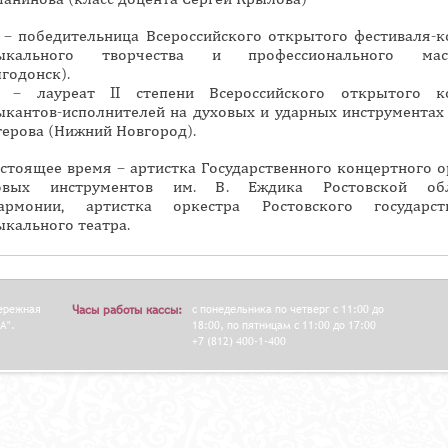
н
4 – победительница Всероссийского открытого фестиваля-к
а
ыкального творчества и профессионального маст
я
годонск).
5 – лауреат II степени Всероссийского открытого к
в
ыкантов-исполнителей на духовых и ударных инструментах и
к
терова (Нижний Новгород).
л
а
астоящее время – артистка Государственного концертного о
овых инструментов им. В. Еждика Ростовской обл
д
армонии, артистка оркестра Ростовского государст
к
ыкального театра.
а
)
бережная
Часы работы кассы:
с понедельника по четверг с 11:00 до
А".
18:00, по пятницам с 11:00 до 17:00
+7 (812) 400-1-400