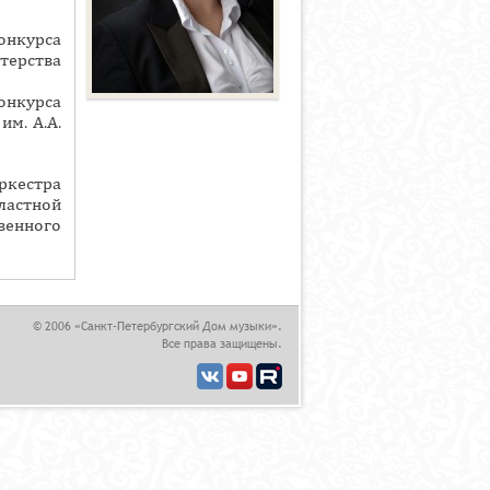
онкурса
ерства
онкурса
м. А.А.
ркестра
астной
венного
© 2006 «Санкт-Петербургский Дом музыки».
Все права защищены.