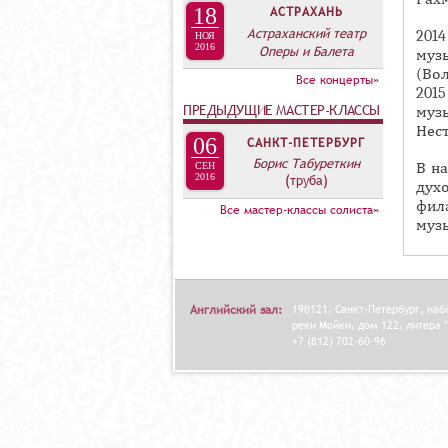
А
18
АСТРАХАНЬ
В
Астраханский театр
201
НОЯ
2016
Оперы и Балета
К
муз
(Вол
Л
Все концерты»
201
А
ПРЕДЫДУЩИЕ МАСТЕР-КЛАССЫ
муз
Нес
Д
06
САНКТ-ПЕТЕРБУРГ
О
Борис Табуреткин
В н
СЕН
2016
(труба)
К
дух
фил
И
Все мастер-классы солиста»
муз
С
П
О
Английский зал:
190121, Санкт-Петербург, на
Л
реки Мойки, дом 122, литера "
Н
+7 (812) 702-60-96
И
Т
Е
Л