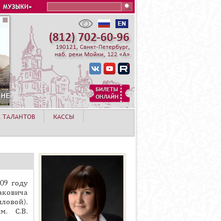
Search this site
 МУЗЫКИ»
А ТАЛАНТОВ
КАССЫ
09 году
аковича
ловой).
м. С.В.