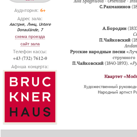
Alla Spagnuola - Orientale - Int
С.Рахманинов
(1
6+
Аудитория:
Адрес зала:
Австрия, Линц, Untere
А.Бородин
(183
Donaulände, 7
С
схема проезда
П.Чайковский
(1
сайт зала
Andan
Телефон кассы:
Русские народные песни
«Луч
+43 (732) 7612-0
струнного 
П.Чайковский
(1840-1893).
«Р
Афиша концерта:
Квартет «Mod
Художественный руководи
Народный артист Р