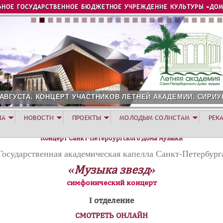
Jump to navigation
ЬНОЕ ГОСУДАРСТВЕННОЕ БЮДЖЕТНОЕ УЧРЕЖДЕНИЕ КУЛЬТУРЫ «ДОМ
ЧАСТНИКОВ ЛЕТНЕЙ АКАДЕМИИ. СИРИУС
12 АВГУСТА. КОНЦ
ША
НОВОСТИ
ПРОЕКТЫ
МОЛОДЫМ СОЛИСТАМ
РЕК
Концерт Санкт-Петербургского Дома музыки
Государственная академическая капелла Санкт-Петербург
«Музыка звезд»
симфонический концерт
I отделение
СМОТРЕТЬ ОНЛАЙН