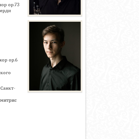
ор ор.73
Верди
жор ор.6
ского
Санкт-
митрис