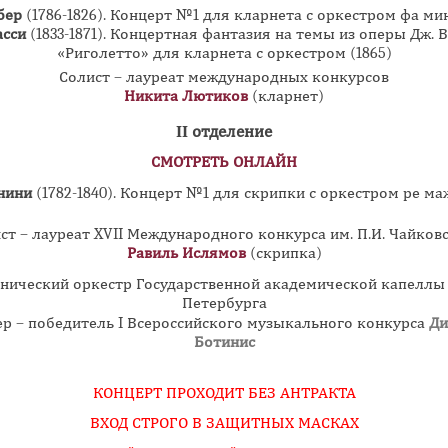
бер
(1786-1826). Концерт №1 для кларнета с оркестром фа мин
асси
(1833-1871). Концертная фантазия на темы из оперы Дж. 
«Риголетто» для кларнета с оркестром (1865)
Солист – лауреат международных конкурсов
Никита Лютиков
(кларнет)
II отделение
СМОТРЕТЬ ОНЛАЙН
нини
(1782-1840). Концерт №1 для скрипки с оркестром ре ма
ст – лауреат XVII Международного конкурса им. П.И. Чайков
Равиль Ислямов
(скрипка)
нический оркестр Государственной академической капеллы 
Петербурга
р – победитель I Всероссийского музыкального конкурса
Ди
Ботинис
КОНЦЕРТ ПРОХОДИТ БЕЗ АНТРАКТА
ВХОД СТРОГО В ЗАЩИТНЫХ МАСКАХ