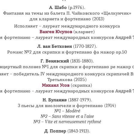
А. Шабо
(р.1976).
Фантазия на темы из балета П. Чайковского «Щелкунчик»
для кларнета и фортепиано (2013)
Исполняет – лауреат международного конкурса
Вазген Юсупов
(кларнет)
я фортепиано – лауреат международных конкурсов
Андрей 
Л. ван Бетховен
(1770-1827).
Романс №2 для скрипки и фортепиано фа мажор ор.50
Г. Венявский
(1835-1880).
нцертный полонез №1 для скрипки и фортепиано ре мажор o
яет – победитель IV международного конкурса скрипачей 
Третьякова (2025)
Михаил Усов
(скрипка)
я фортепиано – лауреат международных конкурсов
Андрей 
Н. Буланже
(1887-1979).
3 пьесы для виолончели и фортепиано (1914)
№1 – Modéré
№2 – Sans vitesse et a l`aise
№3 – Vite et nerveusement rythmé
Д. Поппер
(1843-1913).