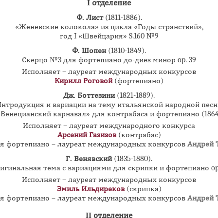
I отделение
Ф. Лист
(1811-1886).
«Женевские колокола» из цикла «Годы странствий»,
год I «Швейцария» S.160 №9
Ф. Шопен
(1810-1849).
Скерцо №3 для фортепиано до-диез минор op. 39
Исполняет – лауреат международных конкурсов
Кирилл Роговой
(фортепиано)
Дж. Боттезини
(1821-1889).
Интродукция и вариации на тему итальянской народной песн
«Венецианский карнавал» для контрабаса и фортепиано (1864
Исполняет – лауреат международного конкурса
Арсений Газизов
(контрабас)
я фортепиано – лауреат международных конкурсов
Андрей 
Г. Венявский
(1835-1880).
игинальная тема с вариациями для скрипки и фортепиано op
Исполняет – лауреат международных конкурсов
Эмиль Ильдиреков
(скрипка)
я фортепиано – лауреат международных конкурсов
Андрей 
II отделение