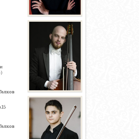
и
)
Телков
.15
Телков