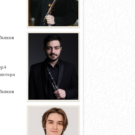
Телков
p.4
Виктора
Телков