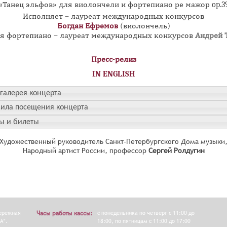
«Танец эльфов» для виолончели и фортепиано ре мажор op.3
Исполняет – лауреат международных конкурсов
Богдан Ефремов
(виолончель)
я фортепиано – лауреат международных конкурсов
Андрей 
Пресс-релиз
IN ENGLISH
галерея концерта
ила посещения концерта
ы и билеты
Художественный руководитель Санкт-Петербургского Дома музыки
Народный артист России, профессор
Сергей Ролдугин
бережная
Часы работы кассы:
с понедельника по четверг с 11:00 до
А".
18:00, по пятницам с 11:00 до 17:00