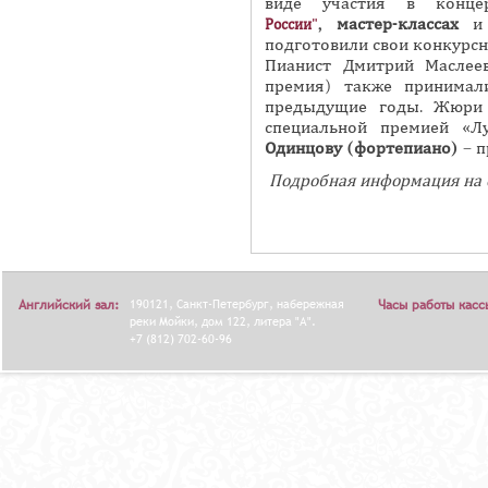
виде участия в конц
,
мастер-классах
и 
России"
подготовили свои конкурс
Пианист Дмитрий Маслеев
премия) также принимал
предыдущие годы. Жюр
специальной премией «Л
Одинцову (фортепиано)
– п
Подробная информация на 
Английский зал:
190121, Санкт-Петербург, набережная
Часы работы касс
реки Мойки, дом 122, литера "А".
+7 (812) 702-60-96