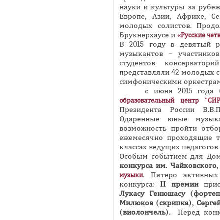
науки и культуры за рубеж
Европе, Азии, Африке, 
молодых солистов. Прод
Брукнерхаусе и
«Русские чет
В 2015 году в девятый 
музыкантов – участников
студентов консерватор
представляли 42 молодых со
симфоническими оркестрам
с июня 2015 года буд
образовательный центр "СИ
Президента России В.В.
Одаренные юные музык
возможность пройти отбо
ежемесячно проходящие т
классах ведущих педагогов 
Особым событием для До
конкурса им. Чайковского
,
. Пятеро активных
музыки
конкурса:
II премии
прис
Лукасу Генюшасу (фортеп
Милюков (скрипка),
Серге
(виолончель).
Перед конк