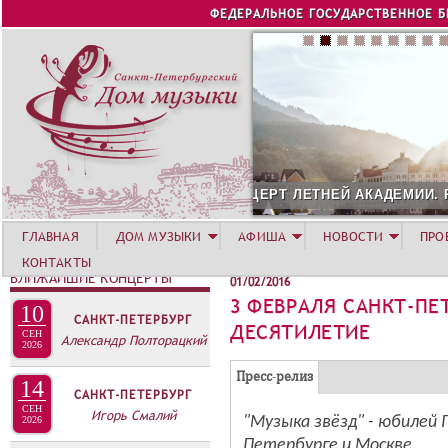
Jump to navigation
ФЕДЕРАЛЬНОЕ ГОСУДАРСТВЕННОЕ 
СОЛИСТ АВГУСТА 2026 -
ГЛАВНАЯ
ДОМ МУЗЫКИ
АФИША
НОВОСТИ
ПРО
КОНТАКТЫ
БЛИЖАЙШИЕ КОНЦЕРТЫ
01/02/2016
3 ФЕВРАЛЯ САНКТ-ПЕ
10
САНКТ-ПЕТЕРБУРГ
ДЕСЯТИЛЕТИЕ
СЕН
Александр Полторацкий
2026
Г
(
Пресс-релиз
14
САНКТ-ПЕТЕРБУРГ
Р
а
СЕН
Игорь Смалий
У
"Музыка звёзд" - юбилей Петербургского Дома музыки в Санкт-
2026
к
Петербурге и Москве
т