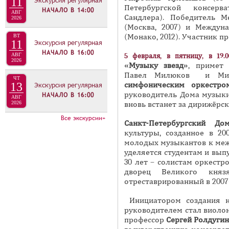
11
Экскурсия регулярная
Петербургской консерв
Л
НАЧАЛО В
14:00
АВГ
Сандлера). Победитель М
2026
И
(Москва, 2007) и Междун
З
(Монако, 2012). Участник п
ВТ
11
Экскурсия регулярная
А
НАЧАЛО В
16:00
5 февраля, в пятницу, в 19.0
АВГ
2026
«Музыку звезд»
, приме
Павел Милюков и Мир
ЧТ
симфоническим оркестро
13
Экскурсия регулярная
руководитель Дома музык
НАЧАЛО В
16:00
АВГ
вновь встанет за дирижёрск
2026
Все экскурсии»
Санкт-Петербургский Д
культуры, созданное в 2
молодых музыкантов к меж
уделяется студентам и выпу
30 лет – солистам оркест
дворец Великого кня
отреставрированный в 2007-
Инициатором создания н
руководителем стал виолон
профессор
Сергей Ролдугин