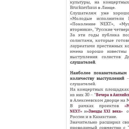
культуры, на концертны
Brucknerhaus в Линце.
Слушателям уже хорошо
«Молодые исполнители Р
«Поколение NEXT», «Муз
вторники», "Русские четвер
За эти годы публика по
солистами, которые готов
лауреатами престижных ко
имена хорошо известны
выступления солистов 
слушателей
.
Наиболее показательным 
количеству выступлений
–
слушателей.
На концертных площадках 
из них 30 –
"Вечера в Английс
в Алексеевском дворце на М
В рамках проектов
«
и
с
NEXT»
«Звезды XXI века»
России и в Казахстане.
Значительно расширил св
проводимый совместно с "