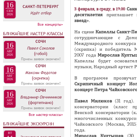
П
16
САНКТ-ПЕТЕРБУРГ
и
П
Санк
3 февраля, в среду, в 19.00
СЕН
Идёт отбор
в
десятилетия
приглашает 
2026
А
звезд»
.
н
В
Все концерты»
а
К
На сцене
Капеллы Санкт-Пе
БЛИЖАЙШИЕ МАСТЕР-КЛАССЫ
я
сотрудничающие с Домо
Л
СОЧИ
Международного конкурса 
в
16
А
Павел Соколов
(скрипка) и победитель 
к
АВГ
(гобой)
2007 года
Мирослав Култы
Д
2026
л
Прием заявок окончен!
Капеллы будет основате
О
а
СОЧИ
музыки, Народный артист 
16
К
Максим Федотов
д
АВГ
В программе прозвучат
(скрипка)
П
2026
к
Прием заявок окончен!
Скрипичный концерт Иог
Р
а
концерт Петра Чайковског
СОЧИ
16
Е
)
Владимир Овчинников
Павел Милюков
(31 год)
АВГ
(фортепиано)
С
2026
консерватории (класс п
Прием заявок окончен!
С
Венской консерватории (к
Все мастер-классы»
многочисленных конкурсов
-
БЛИЖАЙШИЕ ЭКСКУРСИИ
Чайковского (Москва, 201
Р
года.
ВТ
Е
Мирослав Култышев
(30