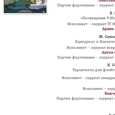
Николай
Партия фортепиано – лауреа
Б.
«Посвящение Р.Штр
Исполняет – лауреат IV 
Арина
Ж. Семл
Баркарола и Вакхиче
Исполняет – лауреат все
Антон 
Партия фортепиано – лауреа
К. С
Тарантелла для флейты
Исполняет - лауреат межд
Исполняет – лау
Вазг
Партия фортепиано – лауреат