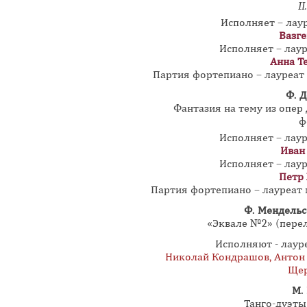
II
Исполняет – лау
Вазг
Исполняет – лау
Анна Т
Партия фортепиано – лауреа
Ф. 
Фантазия на тему из опер
ф
Исполняет – лау
Иван
Исполняет – лау
Петр
Партия фортепиано – лауреат
Ф. Мендельс
«Эквале №2» (пере
Исполняют - лау
Николай Кондрашов, Антон 
Щер
М.
Танго-дуэты