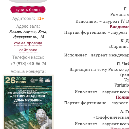
Г.
купить билет
Романс 
12+
Аудитория:
Исполняет – лауреат IV 
Адрес зала:
Владисл
Россия, Алупка, Ялта,
Партия фортепиано – лауреа
Дворцовое ш., 18
К. 
схема проезда
«Сиринкс»
сайт зала
Исполняет - лауреат междун
Телефон кассы:
+7 (978) 018-56-74
П. Ча
Вариации на тему Рококо дл
Афиша концерта:
(ред
Va
Variatio
Исполняет – лауреат все
Полин
Партия фортепиано – лауреа
А. 
«Симфоническая 
Исполняет – лауреат все