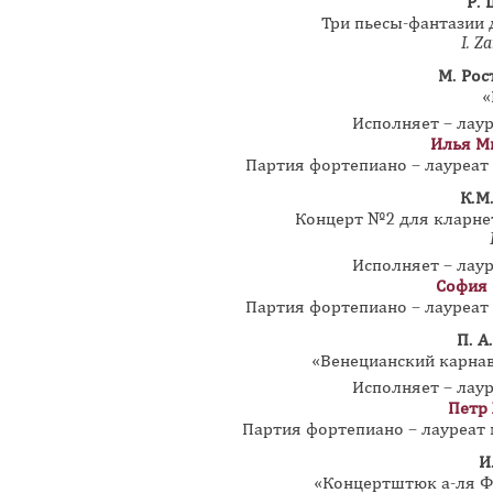
Р.
Три пьесы-фантазии 
I.
Za
М. Рос
«
Исполняет – лау
Илья М
Партия фортепиано – лауреа
К.М
Концерт №2 для кларнет
Исполняет – лау
София 
Партия фортепиано – лауреа
П. А
«Венецианский карнав
Исполняет – лау
Петр
Партия фортепиано – лауреат
И
«Концертштюк а-ля Фе