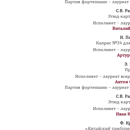
Партия фортепиано – лауреа
С.В. Р
Этюд-карт
Исполняет – лау
Виталий
Н. П
Каприс №24 для
Исполняет – лау
Артур
Э.
Пр
Исполняет – лауреат все
Антон 
Партия фортепиано – лауреа
С.В. Р
Этюд-карт
Исполняет – лау
Иван 
Ф. К
«
Китайский тамбури