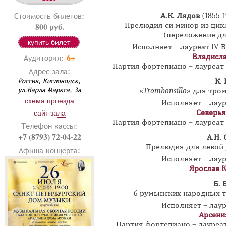
Стоимость билетов:
А.К. Лядов
(1855-1
800 руб.
Прелюдия си минор из цик
(переложение дл
купить билет
Исполняет – лауреат IV 
6+
Владисл
Аудитория:
Партия фортепиано – лауреа
Адрес зала:
Россия, Кисловодск,
К.
ул.Карла Маркса, 3а
«
Trombonsillo
» для тро
схема проезда
Исполняет – лау
Северья
сайт зала
Партия фортепиано – лауреа
Телефон кассы:
+7 (8793) 72-04-22
А.Н.
Прелюдия для левой р
Афиша концерта:
Исполняет – лау
Ярослав 
Б. 
6 румынских народных т
Исполняет – лау
Арсени
Партия фортепиано – лауре