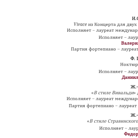
И.
Vivace
из Концерта для двух
Исполняет – лауреат междуна
Исполняет – лау
Валери
Партия фортепиано – лауре
Ф.
Ноктюрн
Исполняет – лау
Даниил
Ж.
«
В стиле Вивальди
»
Исполняет – лауреат междуна
Партия фортепиано – лауреа
Ж.
«
В стиле Стравинского
Исполняет – лау
Федор