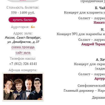
Праздничная у
Стоимость билетов:
Б. Ча
550 - 1400 руб.
Концерт для кларнета и
Солист – лаур
купить билет
Никит
6+
Аудитория:
Н.
Адрес зала:
Концерт №1 для маримбы и с
Россия, Санкт-Петербург,
Солист – лаур
ул. Декабристов, д.37
Андрей Таран
схема проезда
сайт зала
Телефон кассы:
А. Х
+7 (812) 326 4141
Концерт для скри
(каде
Афиша концерта:
Солист – лаур
Артур
Симфонический
Главный дирижер – Нар
Дириже