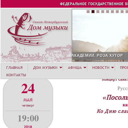
Jump to navigation
ФЕДЕРАЛЬНОЕ ГОСУДАРСТВЕННОЕ 
СОЛИСТ АВГУСТА 2026 -
ГЛАВНАЯ
ДОМ МУЗЫКИ
АФИША
НОВОСТИ
ПРО
КОНТАКТЫ
Концерт Санк
24
Русс
«Посоль
МАЯ
ка
четверг
Ко Дню сла
19:00
2018