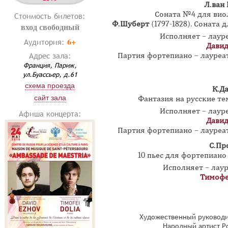
Л.ван
Соната №4 для вио
Стоимость билетов:
Ф.Шуберт
(1797-1828). Соната 
вход свободный
Исполняет – лау
6+
Аудитория:
Давид
Адрес зала:
Партия фортепиано – лауре
Франция, Париж,
ул.Буассьер, д.61
схема проезда
К.Д
сайт зала
Фантазия на русские те
Исполняет – лау
Афиша концерта:
Давид
Партия фортепиано – лауре
С.Пр
10 пьес для фортепиано
Исполняет – лау
Тимофе
Художественный руководи
Народный артист Р