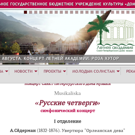
Jump to navigation
ЬНОЕ ГОСУДАРСТВЕННОЕ БЮДЖЕТНОЕ УЧРЕЖДЕНИЕ КУЛЬТУРЫ «ДОМ
2 АВГУСТА. КОНЦЕРТ ЛЕТНЕЙ АКАДЕМИИ. РОЗА ХУТОР
ША
НОВОСТИ
ПРОЕКТЫ
МОЛОДЫМ СОЛИСТАМ
РЕК
Концерт Санкт-Петербургского Дома музыки
Musikaliska
«Русские четверги»
симфонический концерт
I отделение
А.Сёдерман
(1832-1876). Увертюра "Орлеанская дева"