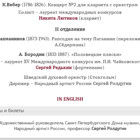
К.Вебер
(1786-1826). Концерт №2 для кларнета с оркестром
Солист – лауреат международных конкурсов
Никита Лютиков
(кларнет)
II отделение
Рахманинов
(1873-1943). Рапсодия на тему Паганини (перелож
А.Сёдермана)
А. Бородин
(1833-1887). «Половецкие пляски»
 – лауреат XV Международного конкурса им. П.И. Чайковского
Сергей Редькин
(фортепиано)
Шведский духовой оркестр (Стокгольм)
Дирижер – Народный артист России
Сергей Ролдугин
IN ENGLISH
ы и билеты
Художественный руководитель Санкт-Петербургского Дома музыки
Народный артист России, профессор
Сергей Ролдугин