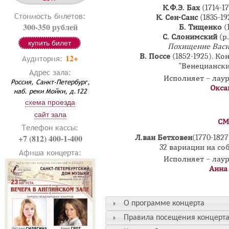
К.Ф.Э. Бах
(1714-1
Стоимость билетов:
К. Сен-Санс
(1835-1
300-350 рублей
Б. Тищенко
(
С. Слонимский
(р
купить билет
Похищение Васи
В. Поссе
(1852-1925). К
12+
Аудитория:
"Венециански
Адрес зала:
Исполняет – лау
Россия, Санкт-Петербург,
Окса
наб. реки Мойки, д.122
схема проезда
сайт зала
СМ
Телефон кассы:
+7 (812) 400-1-400
Л.ван Бетховен
(1770-182
32 вариации на со
Афиша концерта:
Исполняет – лау
Анна
О программе концерта
Правила посещения концерт