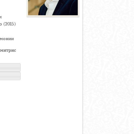
м
 (2015)
рмонии
митрис
,