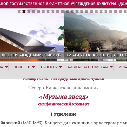
Jump to navigation
ЬНОЕ ГОСУДАРСТВЕННОЕ БЮДЖЕТНОЕ УЧРЕЖДЕНИЕ КУЛЬТУРЫ «ДОМ
12 АВГУСТА. КОНЦЕРТ ЛЕТНЕЙ АКАДЕМИИ. РОЗА ХУТОР
ША
НОВОСТИ
ПРОЕКТЫ
МОЛОДЫМ СОЛИСТАМ
РЕК
Концерт Санкт-Петербургского Дома музыки
Северо-Кавказская филармония
«Музыка звезд»
симфонический концерт
I отделение
айковский
(1840-1893). Концерт для скрипки с оркестром ре 