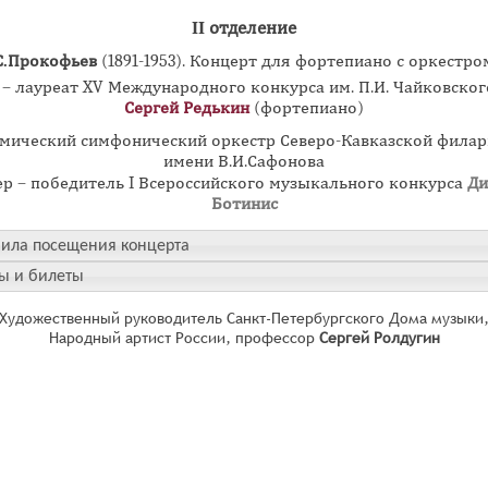
II отделение
С.Прокофьев
(1891-1953). Концерт для фортепиано с оркестро
 – лауреат XV Международного конкурса им. П.И. Чайковского
Сергей Редькин
(фортепиано)
мический симфонический оркестр Северо-Кавказской фила
имени В.И.Сафонова
р – победитель I Всероссийского музыкального конкурса
Ди
Ботинис
ила посещения концерта
ы и билеты
Художественный руководитель Санкт-Петербургского Дома музыки
Народный артист России, профессор
Сергей Ролдугин