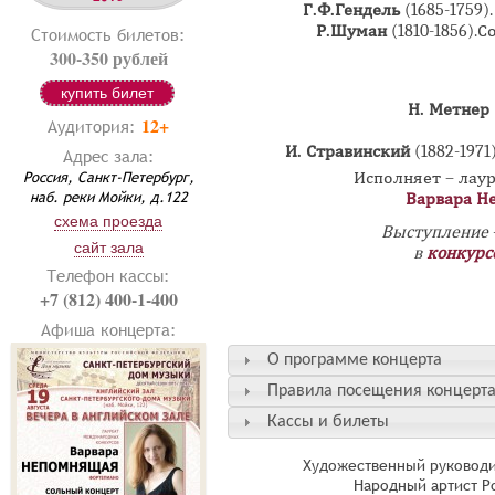
Г.Ф.Гендель
(1685-1759).
Р.Шуман
(1810-1856).
Стоимость билетов:
300-350 рублей
купить билет
Н. Метнер
12+
Аудитория:
Воспоми
И. Стравинский
(1882-1971
Адрес зала:
Россия, Санкт-Петербург,
Исполняет – лау
наб. реки Мойки, д.122
Варвара Н
схема проезда
Выступление -
сайт зала
в
конкурс
Телефон кассы:
+7 (812) 400-1-400
Афиша концерта:
О программе концерта
Правила посещения концерт
Кассы и билеты
Художественный руководи
Народный артист Р