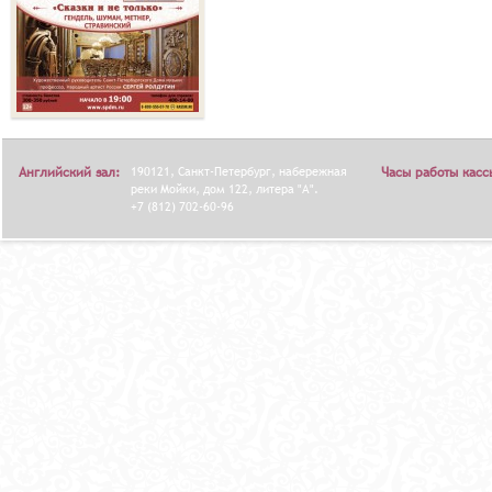
Английский зал:
190121, Санкт-Петербург, набережная
Часы работы касс
реки Мойки, дом 122, литера "А".
+7 (812) 702-60-96