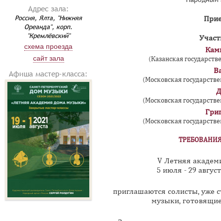
Адрес зала:
Россия, Ялта, "Нижняя
Прие
Ореанда", корп.
"Кремлёвский"
Участ
схема проезда
Кам
сайт зала
(Казанская государств
В
Афиша мастер-класса:
(Московская государстве
Д
(Московская государстве
Гри
(Московская государстве
ТРЕБОВАНИЯ
V Летняя академ
5 июля - 29 август
приглашаются солисты, уже 
музыки, готовящи