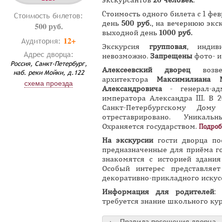
экскурсантов
20 человек
.
Cтоимость одного билета с 1 фе
Стоимость билетов:
день
500 руб.
, на вечернюю экс
500 руб.
выходной день
1000 руб.
12+
Аудитория:
Экскурсия
групповая
, индив
Адрес дворца:
невозможно.
Запрещены
фото- и
Россия, Санкт-Петербург,
Алексеевский дворец
возве
наб. реки Мойки, д.122
архитектора
Максимилиана М
схема проезда
Александровича
- генерал-ад
императора Александра III. В 
Санкт-Петербургскому До
отреставрировано. Уникальн
Охраняется государством.
Подроб
На экскурсии
гости дворца п
предназначенные для приёма го
знакомятся с историей здания
Особый интерес представляет
декоративно-прикладного искусс
Информация для родителей
:
требуется знание школьного кур