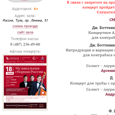
В связи с запретом на п
концерт пройдет
6+
Аудитория:
Слушатели
Адрес зала:
СМ
Россия, Тула, пр. Ленина, 51
схема проезда
Дж. Боттези
сайт зала
Концертное А
для контраб
Телефон кассы:
8 (487) 236-49-00
Дж. Боттезин
Интродукция и вариации 
Афиша концерта:
для контрабаса 
Солист – лаур
Арсени
Й.
Концерт для трубы с ор
Солист – лаур
Андр
Ф.