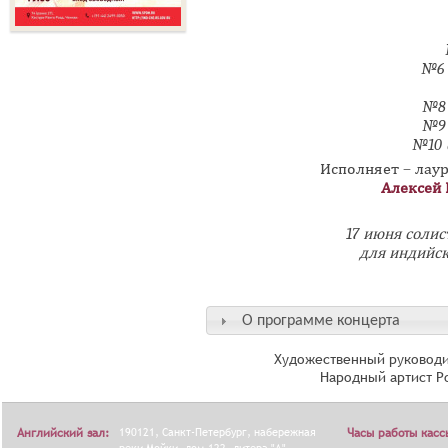
№6 
№8 
№9 
№10 
Исполняет – лау
Алексей 
17 июня соли
для индийск
О программе концерта
Художественный руководи
Народный артист Р
Английский зал:
190121, Санкт-Петербург, набережная
Часы работы касс
реки Мойки, дом 122, литера "А".