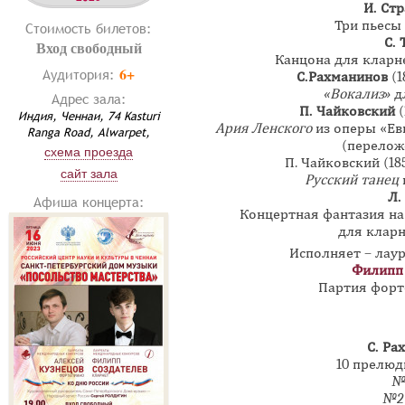
И. Ст
Три пьесы 
Стоимость билетов:
С. 
Вход свободный
Канцона для кларне
6+
Аудитория:
С.Рахманинов
(1
«Вокализ»
д
Адрес зала:
П. Чайковский
(
Индия, Ченнаи, 74 Kasturi
Ария Ленского
из оперы «Ев
Ranga Road, Alwarpet,
(переложе
схема проезда
П. Чайковский (185
сайт зала
Русский танец
Л.
Афиша концерта:
Концертная фантазия на
для кларн
Исполняет – лау
Филипп
Партия форт
С. Ра
10 прелюд
№
№2