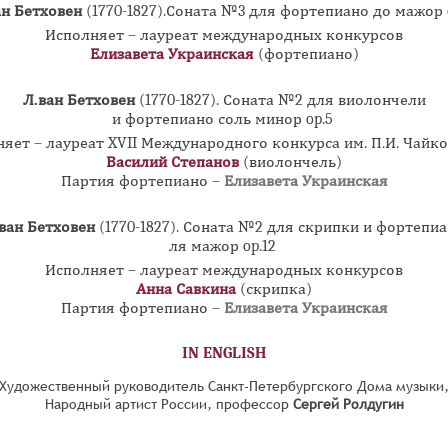
ан Бетховен
(1770-1827).Соната №3 для фортепиано до мажор 
Исполняет – лауреат международных конкурсов
Елизавета Украинская
(фортепиано)
Л.ван Бетховен
(1770-1827).
Соната №2 для виолончели
и фортепиано соль минор op.5
яет – лауреат XVII Международного конкурса им. П.И. Чайк
Василий Степанов
(виолончель)
Партия фортепиано –
Елизавета Украинская
ван Бетховен
(1770-1827).
Соната №2 для скрипки и фортепи
ля мажор op.12
Исполняет – лауреат международных конкурсов
Анна Савкина
(скрипка)
Партия фортепиано –
Елизавета Украинская
IN ENGLISH
Художественный руководитель Санкт-Петербургского Дома музыки
Народный артист России, профессор
Сергей Ролдугин