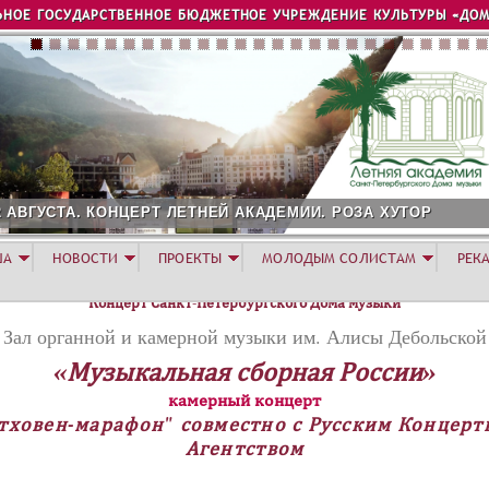
Jump to navigation
ЬНОЕ ГОСУДАРСТВЕННОЕ БЮДЖЕТНОЕ УЧРЕЖДЕНИЕ КУЛЬТУРЫ «ДОМ
2 АВГУСТА. КОНЦЕРТ ЛЕТНЕЙ АКАДЕМИИ. РОЗА ХУТОР
ША
НОВОСТИ
ПРОЕКТЫ
МОЛОДЫМ СОЛИСТАМ
РЕК
Концерт Санкт-Петербургского Дома музыки
Зал органной и камерной музыки им. Алисы Дебольской
«Музыкальная сборная России»
камерный концерт
тховен-марафон" совместно с Русским Концер
Агентством