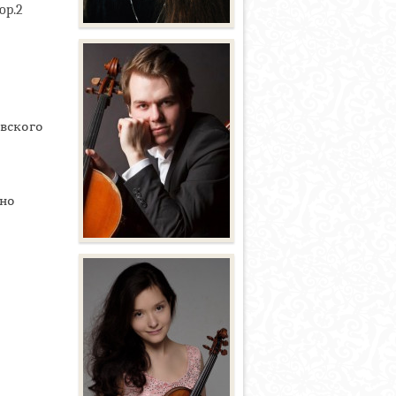
op.2
овского
ано
,