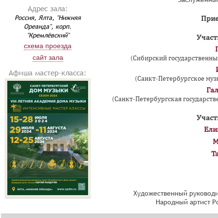
Адрес зала:
Россия, Ялта, "Нижняя
Прие
Ореанда", корп.
"Кремлёвский"
Участ
схема проезда
сайт зала
(Сибирский государственный
Афиша мастер-класса:
(Санкт-Петербургское муз
Га
(Санкт-Петербургская государстве
Участ
Ели
М
Т
Художественный руководи
Народный артист Р