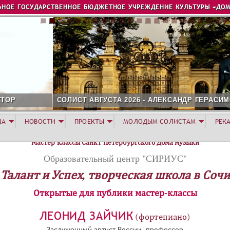
Jump to navigation
ЬНОЕ ГОСУДАРСТВЕННОЕ БЮДЖЕТНОЕ УЧРЕЖДЕНИЕ КУЛЬТУРЫ «ДОМ
ОЛИСТ АВГУСТА 2026 - АЛЕКСАНДР ГЕРАСИМОВ
ША
НОВОСТИ
ПРОЕКТЫ
МОЛОДЫМ СОЛИСТАМ
РЕК
Мастер-классы Санкт-Петербургского Дома музыки
Образовательный центр "СИРИУС"
Талант и Успех, творческая школа в Сочи
Открытые для публики мастер-классы
ЛЕОНИД ЗАЙЧИК
(фортепиано)
Заслуженный артист России, профессор