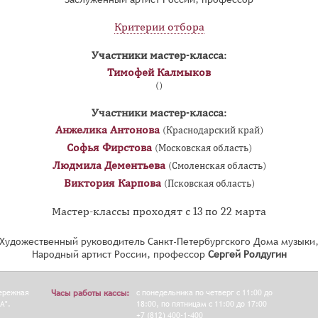
Критерии отбора
Участники мастер-класса:
Тимофей Калмыков
()
Участники мастер-класса:
Анжелика Антонова
(Краснодарский край)
Софья Фирстова
(Московская область)
Людмила Дементьева
(Смоленская область)
Виктория Карпова
(Псковская область)
Мастер-классы проходят с 13 по 22 марта
Художественный руководитель Санкт-Петербургского Дома музыки
Народный артист России, профессор
Сергей Ролдугин
бережная
Часы работы кассы:
с понедельника по четверг с 11:00 до
А".
18:00, по пятницам с 11:00 до 17:00
+7 (812) 400-1-400