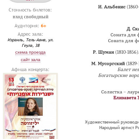
И. Альбенис
(1860
Стоимость билетов:
вход свободный
6+
Аудитория:
Д. С
Адрес зала:
Соната для 
Израиль, Тель-Авив, ул.
Соната для ф
Геула, 38
Р. Шуман
(1810-1856
схема проезда
сайт зала
М. Мусоргский
(1839-
Афиша концерта:
Балет не
Богатырские воро
Солистка – лау
Елизавета 
Художественный руководи
Народный артист Р