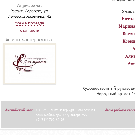
Адрес зала:
Россия, Воронеж, ул.
Участ
Генерала Лизюкова, 42
Натал
схема проезда
Марина
сайт зала
Евген
Афиша мастер-класса:
Ксени
А
Али
Ан
Художественный руководи
Народный артист Р
Английский зал:
190121, Санкт-Петербург, набережная
Часы работы касс
реки Мойки, дом 122, литера "А".
+7 (812) 702-60-96