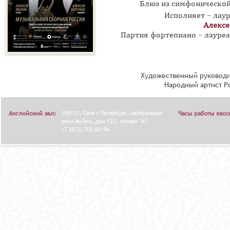
Блюз из симфонической
Исполняет – лау
Алексе
Партия фортепиано – лауре
Художественный руководи
Народный артист Р
Английский зал:
190121, Санкт-Петербург, набережная
Часы работы касс
реки Мойки, дом 122, литера "А".
+7 (812) 702-60-96