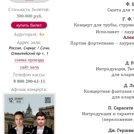
Ф.
Стоимость билетов:
Сюита для т
300-800 руб.
Г. Ф.
Концерт для трубы, струнн
купить билет
Исполняет – лау
6+
Аудитория:
Алек
Адрес зала:
Партия фортепиано – лауре
Россия, Сириус / Сочи,
Олимпийский пр-т, 1
схема проезда
Д. 
сайт зала
Интродукция, Те
Телефон кассы:
для кларн
8 800 200-61-11
Д. Л
Афиша концерта:
Концертная фантазия 
для кларн
П. Сарасате
Интродукция и таранте
(переложение 
Дж. Гершв