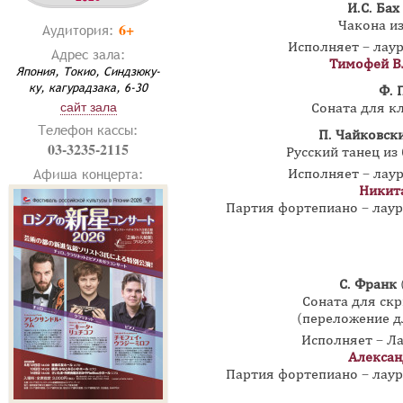
И.С. Бах
Чакона и
6+
Аудитория:
Исполняет – лау
Адрес зала:
Тимофей В
Япония, Токио, Синдзюку-
ку, кагурадзака, 6-30
Ф. 
сайт зала
Соната для кл
Телефон кассы:
П. Чайковск
03-3235-2115
Русский танец из
Афиша концерта:
Исполняет – лау
Никит
Партия фортепиано – лау
С. Франк
Соната для ск
(переложение д
Исполняет – Л
Алексан
Партия фортепиано – лау