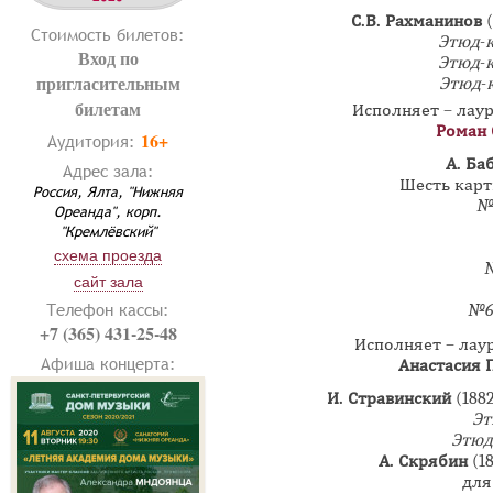
С.В. Рахманинов
Стоимость билетов:
Этюд-
Вход по
Этюд-
пригласительным
Этюд-
билетам
Исполняет – лау
Роман 
16+
Аудитория:
А. Ба
Адрес зала:
Шесть карт
Россия, Ялта, "Нижняя
№
Ореанда", корп.
"Кремлёвский"
схема проезда
сайт зала
Телефон кассы:
№6
+7 (365) 431-25-48
Исполняет –
лау
Афиша концерта:
Анастасия 
И. Стравинский
(188
Эт
Этюд
А. Скрябин
(1
для