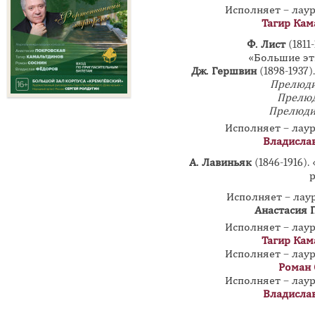
Исполняет – лау
Тагир Кам
Ф. Лист
(1811-
«Большие эт
Дж. Гершвин
(1898-1937
Прелюди
Прелюд
Прелюди
Исполняет – лау
Владисла
А. Лавиньяк
(1846-1916)
р
Исполняет –
лау
Анастасия 
Исполняет – лау
Тагир Кам
Исполняет – лау
Роман 
Исполняет – лау
Владисла