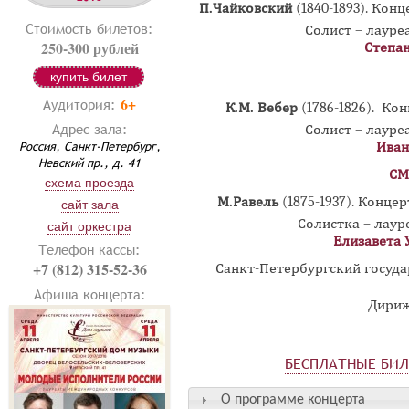
П.Чайковский
(1840-1893).
Конце
Стоимость билетов:
Солист – лаур
250-300 рублей
Степа
купить билет
6+
Аудитория:
К.М. Вебер
(1786-1826).
Конц
Адрес зала:
Солист – лаур
Россия, Санкт-Петербург,
Иван
Невский пр., д. 41
СМ
схема проезда
М.Равель
(1875-1937).
Концер
сайт зала
Солистка – лау
сайт оркестра
Елизавета 
Телефон кассы:
+7 (812) 315-52-36
Санкт-Петербургский госуд
Афиша концерта:
Дириж
БЕСПЛАТНЫЕ БИ
О программе концерта