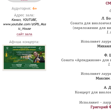
СМ
6+
Аудитория:
Адрес зала:
Л. Б
Канал, YOUTUBE,
Соната для виолончел
www.youtube.com/@SPb_Mus
(переложение для ви
ic_House
I.
сайт зала
Исполняет лаур
Афиша концерта:
Михаил
Ф. 
Соната «Арпеджионе» для 
I
Исполняет лаур
Максим
А. 
Концерт для виолон
Исполняет – лау
Григорий 