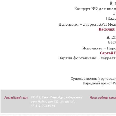
Й. 
Концерт №2 для виоло
I
(Кад
Исполняет – лауреат XVII Меж
Василий 
А. Г
Песн
Исполняет – Наро
Сергей 
Партия фортепиано – лауреа
Художественный руководи
Народный артист Р
Английский зал:
190121, Санкт-Петербург, набережная
Часы работы касс
реки Мойки, дом 122, литера "А".
+7 (812) 702-60-96