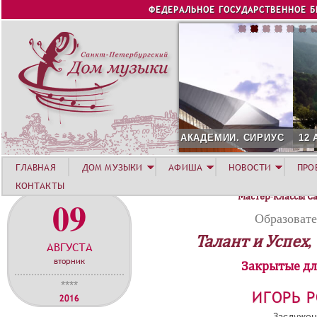
Jump to navigation
ФЕДЕРАЛЬНОЕ ГОСУДАРСТВЕННОЕ 
12 АВГУСТА. КОНЦЕРТ Л
ГЛАВНАЯ
ДОМ МУЗЫКИ
АФИША
НОВОСТИ
ПРО
КОНТАКТЫ
Мастер-классы С
09
Образоват
Талант и Успех,
АВГУСТА
вторник
Закрытые дл
****
ИГОРЬ 
2016
Заслужен