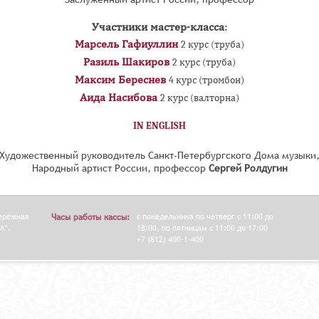
Участники мастер-класса:
Марсель Гафиуллин
2 курс (труба)
Разиль Шакиров
2 курс (труба)
Максим Береснев
4 курс (тромбон)
Аида Насибова
2 курс (валторна)
IN ENGLISH
Художественный руководитель Санкт-Петербургского Дома музыки
Народный артист России, профессор
Сергей Ролдугин
бережная
Часы работы кассы:
с понедельника по четверг с 11:00 до
А".
18:00, по пятницам с 11:00 до 17:00
+7 (812) 400-1-400