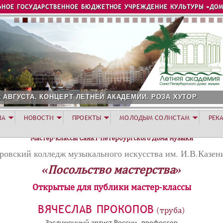
Jump to navigation
ЬНОЕ ГОСУДАРСТВЕННОЕ БЮДЖЕТНОЕ УЧРЕЖДЕНИЕ КУЛЬТУРЫ «ДОМ
ЕРТ ЛЕТНЕЙ АКАДЕМИИ. РОЗА ХУТОР
СОЛИСТ АВГУ
ША
НОВОСТИ
ПРОЕКТЫ
МОЛОДЫМ СОЛИСТАМ
РЕК
Мастер-классы Санкт-Петербургского Дома музыки
ровский колледж музыкального искусства им. И.В.Казен
«Посольство мастерства»
Открытые для публики мастер-классы
ВЯЧЕСЛАВ ПРОКОПОВ
(труба)
Заслуженный артист России, профессор