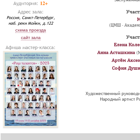
12+
Аудитория:
Адрес зала:
Участ
Россия, Санкт-Петербург,
М
наб. реки Мойки, д.122
(ЦМШ - Академи
схема проезда
Участ
сайт зала
Елена Коле
Афиша мастер-класса:
Анна Асташкина
(
Артём Аксе
София Души
Художественный руководи
Народный артист Р