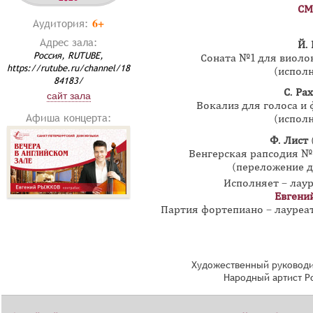
СМ
6+
Аудитория:
Адрес зала:
Й.
Россия, RUTUBE,
Соната №1 для виоло
https://rutube.ru/channel/18
(исполн
84183/
С. Ра
сайт зала
Вокализ для голоса и 
Афиша концерта:
(исполн
Ф. Лист
Венгерская рапсодия №2
(переложение д
Исполняет – лау
Евгени
Партия фортепиано – лауре
Художественный руководи
Народный артист Р