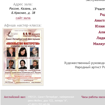
Адрес зала:
Россия, Казань, ул.
Участ
Б.Красная, д. 38
Ра
сайт зала
Анаст
Афиша мастер-класса:
Юлия
Али
Лиди
Миляу
Художественный руководи
Народный артист Р
Английский зал:
190121, Санкт-Петербург, набережная
Часы работы касс
реки Мойки, дом 122, литера "А".
+7 (812) 702-60-96