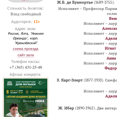
Ж.Б. де Буамортье
(1689-1755).
Стоимость билетов:
Исполняет – Профессор Пари
Вход свободный
соли
Вен
12+
Аудитория:
Исполняет – лау
Адрес зала:
Алекса
Исполняет – лау
Россия, Ялта, "Нижняя
Ореанда", корп.
Адели
"Кремлёвский"
Исполняет – лау
Игнат
схема проезда
Исполняет – лау
сайт зала
Анна
Телефон кассы:
Исполняет – лау
+7 (365) 431-25-48
Федор
Афиша концерта:
З. Карг-Элерт
(1877-1933). Сим
Исполняет – лау
Адели
Ж. Ибер
(1890-1962). Две инте