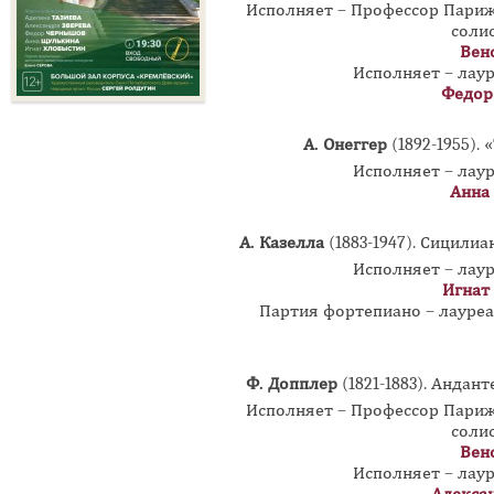
Исполняет – Профессор Пари
соли
Вен
Исполняет – лау
Федор
А. Онеггер
(1892-1955).
Исполняет – лау
Анна
А. Казелла
(1883-1947). Сицили
Исполняет – лау
Игнат
Партия фортепиано – лауре
Ф. Допплер
(1821-1883).
Анданте
Исполняет – Профессор Пари
соли
Вен
Исполняет – лау
Алекса