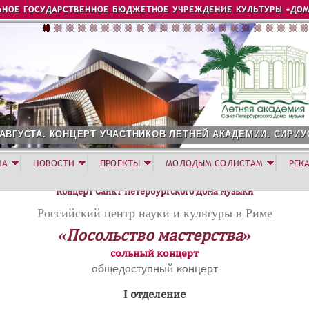
Jump to navigation
ЬНОЕ ГОСУДАРСТВЕННОЕ БЮДЖЕТНОЕ УЧРЕЖДЕНИЕ КУЛЬТУРЫ «ДОМ
 АВГУСТА. КОНЦЕРТ УЧАСТНИКОВ ЛЕТНЕЙ АКАДЕМИИ. СИРИУ
ША
НОВОСТИ
ПРОЕКТЫ
МОЛОДЫМ СОЛИСТАМ
РЕК
Концерт Санкт-Петербургского Дома музыки
Российский центр науки и культуры в Риме
«Посольство мастерства»
сольный концерт
общедоступный концерт
I отделение