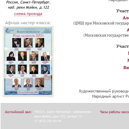
Россия, Санкт-Петербург,
наб. реки Мойки, д.122
Участ
схема проезда
Ал
Афиша мастер-класса:
(ЦМШ при Московской государс
А
(Московская государстве
Участ
Ви
Художественный руководи
Народный артист Р
Английский зал:
190121, Санкт-Петербург, набережная
Часы работы касс
реки Мойки, дом 122, литера "А".
+7 (812) 702-60-96