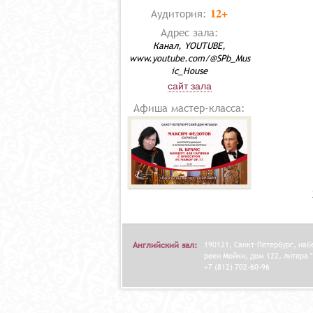
12+
Аудитория:
Адрес зала:
Канал, YOUTUBE,
www.youtube.com/@SPb_Mus
ic_House
сайт зала
Афиша мастер-класса:
Английский зал:
190121, Санкт-Петербург, на
реки Мойки, дом 122, литера "
+7 (812) 702-60-96