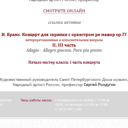
СМОТРИТЕ ОНЛАЙН
ссылка активна
И. Брамс. Концерт для скрипки с оркестром ре мажор op.77
интерпретационные и исполнительские вопросы
II, III часть
Adagio - Allegro giocoso. Poco piu presto
Начало мастер-класса: I часть концерта
Художественный руководитель Санкт-Петербургского Дома музыки
Народный артист России, профессор
Сергей Ролдугин
бережная
Часы работы кассы:
с понедельника по четверг с 11:00 до
А".
18:00, по пятницам с 11:00 до 17:00
+7 (812) 400-1-400