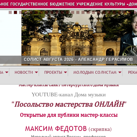
Jump to navigation
ЬНОЕ ГОСУДАРСТВЕННОЕ БЮДЖЕТНОЕ УЧРЕЖДЕНИЕ КУЛЬТУРЫ «ДОМ
ОЛИСТ АВГУСТА 2026 - АЛЕКСАНДР ГЕРАСИМОВ
ША
НОВОСТИ
ПРОЕКТЫ
МОЛОДЫМ СОЛИСТАМ
РЕК
Мастер-классы Санкт-Петербургского Дома музыки
YOUTUBE-канал Дома музыки
"Посольство мастерства ОНЛАЙН"
Открытые для публики мастер-классы
МАКСИМ ФЕДОТОВ
(скрипка)
Народный артист России, профессор