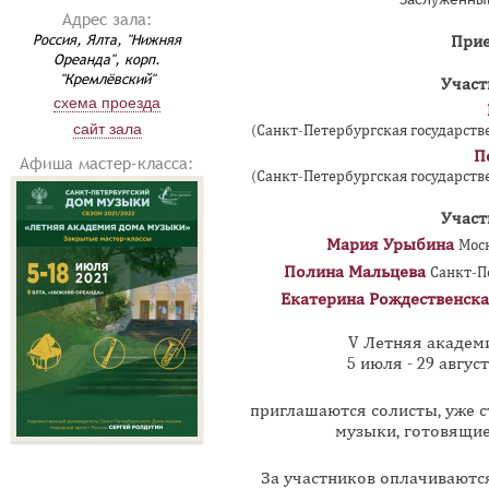
Адрес зала:
Россия, Ялта, "Нижняя
Прие
Ореанда", корп.
"Кремлёвский"
Участ
схема проезда
сайт зала
(Санкт-Петербургская государстве
П
Афиша мастер-класса:
(Санкт-Петербургская государстве
Участ
Мария Урыбина
Моск
Полина Мальцева
Санкт-П
Екатерина Рождественск
V Летняя академ
5 июля - 29 август
приглашаются солисты, уже 
музыки, готовящи
За участников оплачиваются