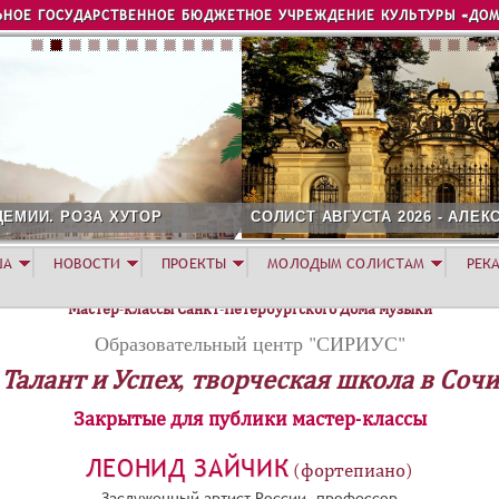
Jump to navigation
ЬНОЕ ГОСУДАРСТВЕННОЕ БЮДЖЕТНОЕ УЧРЕЖДЕНИЕ КУЛЬТУРЫ «ДОМ
СОЛИСТ АВГУСТА 2026 - АЛЕКСАНДР ГЕРАСИМОВ
ША
НОВОСТИ
ПРОЕКТЫ
МОЛОДЫМ СОЛИСТАМ
РЕК
Мастер-классы Санкт-Петербургского Дома музыки
Образовательный центр "СИРИУС"
Талант и Успех, творческая школа в Сочи
Закрытые для публики мастер-классы
ЛЕОНИД ЗАЙЧИК
(фортепиано)
Заслуженный артист России, профессор