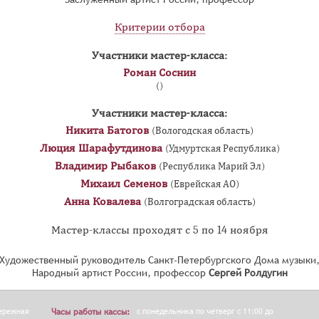
Критерии отбора
Участники мастер-класса:
Роман Соснин
()
Участники мастер-класса:
Никита Батогов
(Вологодская область)
Люция Шарафутдинова
(Удмуртская Республика)
Владимир Рыбаков
(Республика Марий Эл)
Михаил Семенов
(Еврейская АО)
Анна Ковалева
(Волгоградская область)
Мастер-классы проходят с 5 по 14 ноября
Художественный руководитель Санкт-Петербургского Дома музыки
Народный артист России, профессор
Сергей Ролдугин
бережная
Часы работы кассы:
с понедельника по четверг с 11:00 до