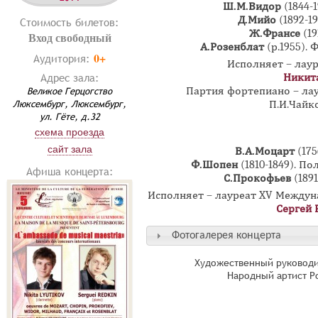
Ш.М.Видор
(1844-
Д.Мийо
(1892-1
Стоимость билетов:
Ж.Франсе
(1
Вход свободный
А.Розенблат
(р.1955).
0+
Аудитория:
Исполняет – лау
Адрес зала:
Никит
Партия фортепиано – ла
Великое Герцогство
Люксембург, Люксембург,
П.И.Чайк
ул. Гёте, д.32
схема проезда
сайт зала
В.А.Моцарт
(17
Ф.Шопен
(1810-1849). П
Афиша концерта:
С.Прокофьев
(189
Исполняет – лауреат XV Междуна
Сергей 
Фотогалерея концерта
Художественный руководи
Народный артист Р