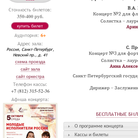
В.А.
Стоимость билетов:
Концерт №2 для фл
350-400 руб.
Солистка – лау
купить билет
Арин
6+
Аудитория:
Адрес зала:
С. П
Россия, Санкт-Петербург,
Концерт №3 для форт
Невский пр., д. 41
Солистка – лау
схема проезда
Анна Алексе
сайт зала
Санкт-Петербургский госуд
сайт оркестра
Телефон кассы:
Дирижер – Заслужен
+7 (812) 315-52-36
Афиша концерта:
БЕСПЛАТНЫЕ БИ
О программе концерта
Кассы и билеты