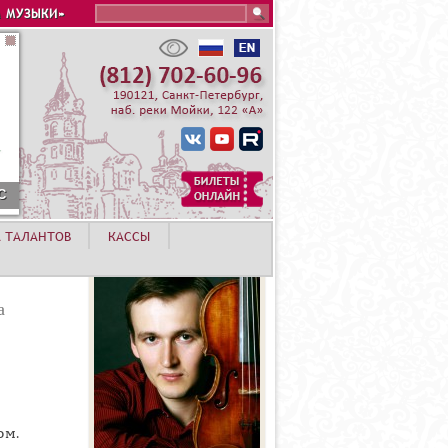
Search this site
 МУЗЫКИ»
С
А ТАЛАНТОВ
КАССЫ
а
ом.