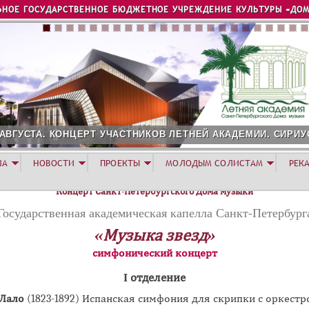
Jump to navigation
ЬНОЕ ГОСУДАРСТВЕННОЕ БЮДЖЕТНОЕ УЧРЕЖДЕНИЕ КУЛЬТУРЫ «ДОМ
 АВГУСТА. КОНЦЕРТ УЧАСТНИКОВ ЛЕТНЕЙ АКАДЕМИИ. СИРИУ
ША
НОВОСТИ
ПРОЕКТЫ
МОЛОДЫМ СОЛИСТАМ
РЕК
Концерт Санкт-Петербургского Дома музыки
Государственная академическая капелла Санкт-Петербург
«Музыка звезд»
симфонический концерт
I отделение
 Лало
(1823-1892) Испанская симфония для скрипки с оркестр