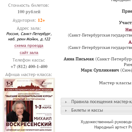
Стоимость билетов:
100 рублей
Прие
12+
Аудитория:
Участ
Адрес зала:
Ни
Россия, Санкт-Петербург,
(Санкт-Петербургская государстве
наб. реки Мойки, д.122
А
схема проезда
(Санкт-Петербургская государстве
сайт зала
Анна Письмак
(Санкт-Петербург
Телефон кассы:
Рим
+7 (812) 400-1-400
Марк Супликевич
(Симф
Афиша мастер-класса:
Мастер-классы п
Правила посещения мастер-к
Билеты и кассы
Художественный руководи
Народный артист Р