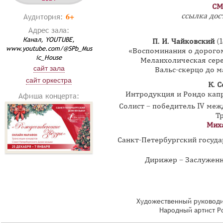
СМ
6+
Аудитория:
ссылка дост
Адрес зала:
Канал, YOUTUBE,
П. И. Чайковский
(1
www.youtube.com/@SPb_Mus
«Воспоминания о дорогом
ic_House
Меланхолическая сере
сайт зала
Вальс-скерцо до ма
сайт оркестра
К. С
Интродукция и Рондо капр
Афиша концерта:
Солист – победитель IV ме
Т
Мих
Санкт-Петербургский госуд
Дирижер – Заслужен
Художественный руководи
Народный артист Р