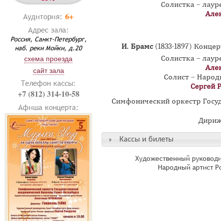
Солистка – лау
Але
6+
Аудитория:
Адрес зала:
Россия, Санкт-Петербург,
И. Брамс
(1833-1897) Конце
наб. реки Мойки, д.20
Солистка – лау
схема проезда
Але
сайт зала
Солист – Народ
Телефон кассы:
Сергей 
+7 (812) 314-10-58
Симфонический оркестр Госу
Афиша концерта:
Дириж
Кассы и билеты
Художественный руководи
Народный артист Р