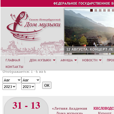
Jump to navigation
ФЕДЕРАЛЬНОЕ ГОСУДАРСТВЕННОЕ 
12 АВГУСТА. КОНЦЕРТ ЛЕ
ГЛАВНАЯ
ДОМ МУЗЫКИ
АФИША
НОВОСТИ
ПРО
КОНТАКТЫ
Отображается: 1 - 6 из 6
М
М
е
е
Г
Г
с
с
о
о
я
я
д
д
31 - 13
ц
ц
«Летняя Академия
КИСЛОВОДС
Дома музыки»
Курорт