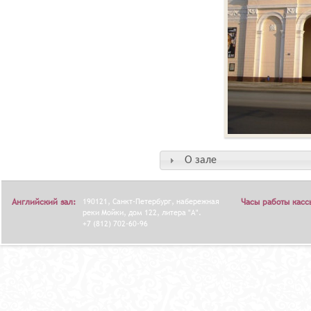
О зале
Английский зал:
190121, Санкт-Петербург, набережная
Часы работы касс
реки Мойки, дом 122, литера "А".
+7 (812) 702-60-96