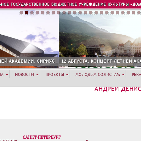
Jump to navigation
ЬНОЕ ГОСУДАРСТВЕННОЕ БЮДЖЕТНОЕ УЧРЕЖДЕНИЕ КУЛЬТУРЫ «ДОМ
2 АВГУСТА. КОНЦЕРТ ЛЕТНЕЙ АКАДЕМИИ. РОЗА ХУТОР
ША
НОВОСТИ
ПРОЕКТЫ
МОЛОДЫМ СОЛИСТАМ
РЕК
АНДРЕЙ ДЕНИ
САНКТ-ПЕТЕРБУРГ
лантов»