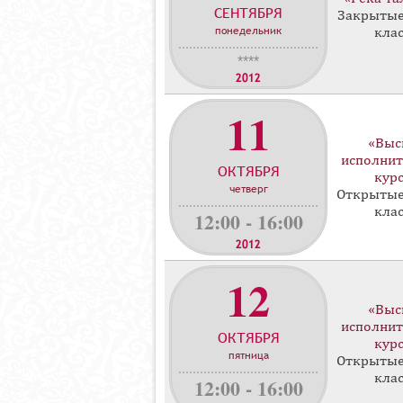
СЕНТЯБРЯ
с
Закрытые
понедельник
кла
т
е
****
р
2012
-
11
к
л
«Выс
а
исполнит
ОКТЯБРЯ
с
кур
четверг
с
Открытые
кла
о
12:00 - 16:00
в
2012
12
«Выс
исполнит
ОКТЯБРЯ
кур
пятница
Открытые
кла
12:00 - 16:00