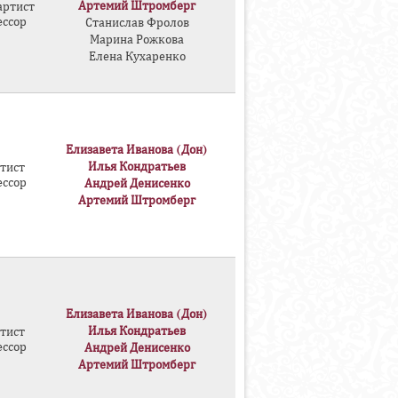
Артемий Штромберг
артист
ессор
Станислав Фролов
Марина Рожкова
Елена Кухаренко
Елизавета Иванова (Дон)
Илья Кондратьев
тист
ессор
Андрей Денисенко
Артемий Штромберг
Елизавета Иванова (Дон)
Илья Кондратьев
тист
ессор
Андрей Денисенко
Артемий Штромберг