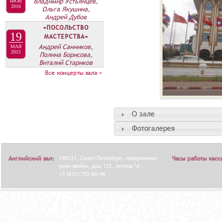
Владимир Устьянцев,
ИЮН
2016
Ольга Якушина,
Андрей Дубов
«ПОСОЛЬСТВО
19
МАСТЕРСТВА»
Андрей Санников,
МАЯ
2015
Полина Борисова,
Виталий Стариков
Все концерты зала »
О зале
Фотогалерея
Английский зал:
190121, Санкт-Петербург, набережная
Часы работы касс
реки Мойки, дом 122, литера "А".
+7 (812) 702-60-96